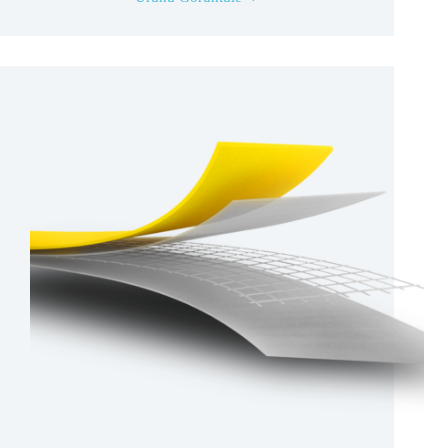
B606
04A