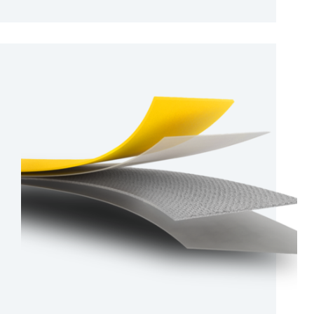
B506
04A