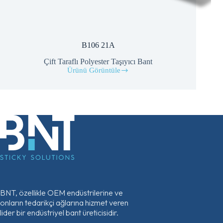
B106 21A
Çift Taraflı Polyester Taşıyıcı Bant
Ürünü Görüntüle
B106
21A
BNT, özellikle OEM endüstrilerine ve
onların tedarikçi ağlarına hizmet veren
lider bir endüstriyel bant üreticisidir.