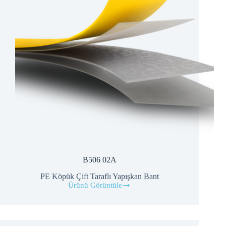
B506 02A
PE Köpük Çift Taraflı Yapışkan Bant
Ürünü Görüntüle
B506
02A